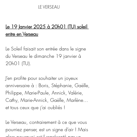
LE VERSEAU
Le 19 Janvier 2025 à 20h01 (TU) soleil 
entre en Verseau
Le Soleil faisait son entrée dans le signe 
du Verseau le dimanche 19 janvier à 
20h01 (TU).
J’en profite pour souhaiter un joyeux 
anniversaire à : Boris, Stéphanie, Gaëlle, 
Philippe, Marie-Paule, Annick, Valérie, 
Cathy, Marie-Annick, Gaëlle, Marlène… 
et tous ceux que j’ai oubliés !
Le Verseau, contrairement à ce que vous 
pourriez penser, est un signe d’air ! Mais 
alors pourquoi est-il représenté par un 