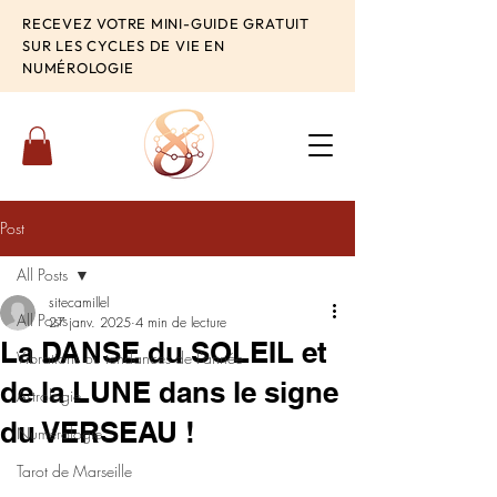
RECEVEZ VOTRE MINI-GUIDE GRATUIT
SUR LES CYCLES DE VIE EN
NUMÉROLOGIE
Post
All Posts
sitecamillel
All Posts
27 janv. 2025
4 min de lecture
La DANSE du SOLEIL et
Vibrations ou tendances de l'année
de la LUNE dans le signe
Astrologie
du VERSEAU !
Numérologie
Tarot de Marseille