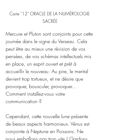
Carte "12" ORACLE DE LA NUMÉROLOGIE 
SACRÉE
Mercure et Pluton sont conjoints pour cette 
journée dans le signe du Verseau. Cela 
peut être au mieux une révision de vos 
pensées, de vos schémas intellectuels mis 
en place, un esprit ouvert et prêt à 
accueillir le nouveau. Au pire, le mental 
devient trop tortueux, et ne désire que 
provoquer, bousculer, provoquer… 
Comment installez-vous votre 
communication ?
Cependant, cette nouvelle lune présente 
de beaux aspects harmonieux. Vénus est 
conjointe à Neptune en Poissons. Ne 
nous emballons pas trop vite ! Gardons 