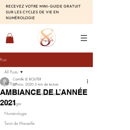
RECEVEZ VOTRE MINI-GUIDE GRATUIT
SUR LES CYCLES DE VIE EN
NUMÉROLOGIE
Post
All Posts
Camille LE BOUTER
All Posts
27 nov. 2020
3 min de lecture
AMBIANCE DE L’ANNÉE
Vibrations ou tendances de l'année
2021
Astrologie
Numérologie
Tarot de Marseille